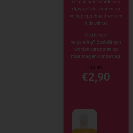
die geplaatst worden op
di, wo, of do, kunnen op
vrijdag opgehaald worden
in de winkel.
Kies je voor
verzending? Bestellingen
worden verzonden op
maandag en donderdag.
€
3,90
€
2,90