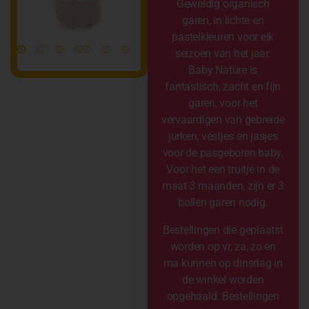
Geweldig organisch
garen, in lichte en
pastelkleuren voor elk
seizoen van het jaar.
Baby Nature is
fantastisch, zacht en fijn
garen, voor het
vervaardigen van gebreide
jurken, vestjes en jasjes
voor de pasgeboren baby.
Voor het een truitje in de
maat 3 maanden, zijn er 3
bollen garen nodig.
Bestellingen die geplaatst
worden op vr, za, zo en
ma kunnen op dinsdag in
de winkel worden
opgehaald. Bestellingen