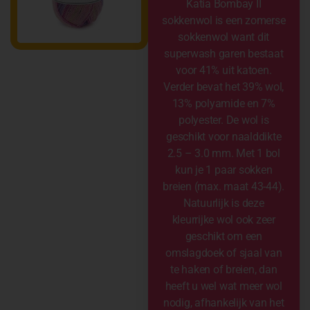
Katia Bombay II
sokkenwol is een zomerse
sokkenwol want dit
superwash garen bestaat
voor 41% uit katoen.
Verder bevat het 39% wol,
13% polyamide en 7%
polyester. De wol is
geschikt voor naalddikte
2.5 – 3.0 mm. Met 1 bol
kun je 1 paar sokken
breien (max. maat 43-44).
Natuurlijk is deze
kleurrijke wol ook zeer
geschikt om een
omslagdoek of sjaal van
te haken of breien, dan
heeft u wel wat meer wol
nodig, afhankelijk van het