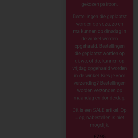
gekozen patroon.
Bestellingen die geplaatst
worden op vr, za, zo en
ma kunnen op dinsdag in
de winkel worden
opgehaald. Bestellingen
die geplaatst worden op
di, wo, of do, kunnen op
vrijdag opgehaald worden
in de winkel. Kies je voor
verzending? Bestellingen
worden verzonden op
maandag en donderdag.
Dit is een SALE artikel. Op
= op, nabestellen is niet
mogelijk.
€
7,95