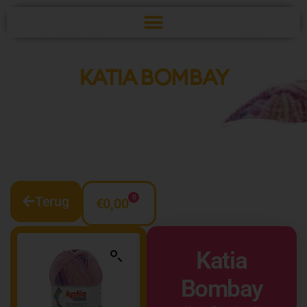
KATIA BOMBAY
Terug
0
€
0,00
Katia
Bombay