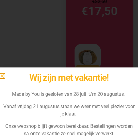
€
22,50
€
17,50
Wij zijn met vakantie!
Made by You is gesloten van 28 juli t/m 20 augustus.
Vanaf vrijdag 21 augustus staan we weer met veel plezier voor
je klaar.
Onze webshop blijft gewoon bereikbaar. Bestellingen worden
na
onze vakantie zo snel mogelijk verwerkt.