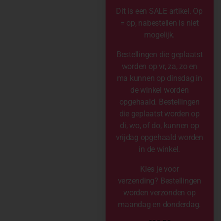
Dit is een SALE artikel. Op
= op, nabestellen is niet
mogelijk.
Bestellingen die geplaatst
worden op vr, za, zo en
ma kunnen op dinsdag in
de winkel worden
opgehaald. Bestellingen
die geplaatst worden op
di, wo, of do, kunnen op
vrijdag opgehaald worden
in de winkel.
Kies je voor
verzending? Bestellingen
worden verzonden op
maandag en donderdag.