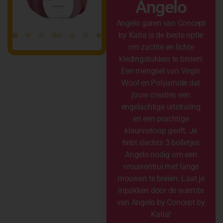
Angelo
Angelo garen van Concept
by Katia is de beste optie
om zachte en lichte
kledingstukken te breien!
Een mengsel van Virgin
Wool en Polyamide dat
jouw creaties een
engelachtige uitstraling
en een prachtige
kleurverloop geeft. Je
hebt slechts 3 bolletjes
Angelo nodig om een
vrouwentrui met lange
mouwen te breien. Laat je
inpakken door de warmte
van Angelo by Concept by
Katia!