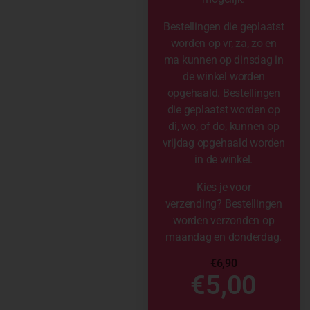
Bestellingen die geplaatst
worden op vr, za, zo en
ma kunnen op dinsdag in
de winkel worden
opgehaald. Bestellingen
die geplaatst worden op
di, wo, of do, kunnen op
vrijdag opgehaald worden
in de winkel.
Kies je voor
verzending? Bestellingen
worden verzonden op
maandag en donderdag.
€
6,90
€
5,00