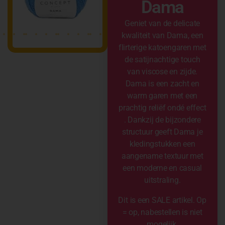
Dama
Geniet van de delicate
kwaliteit van Dama, een
flirterige katoengaren met
de satijnachtige touch
van viscose en zijde.
Dama is een zacht en
warm garen met een
prachtig reliëf ondé effect
. Dankzij de bijzondere
structuur geeft Dama je
kledingstukken een
aangename textuur met
een moderne en casual
uitstraling.
Dit is een SALE artikel. Op
= op, nabestellen is niet
mogelijk.