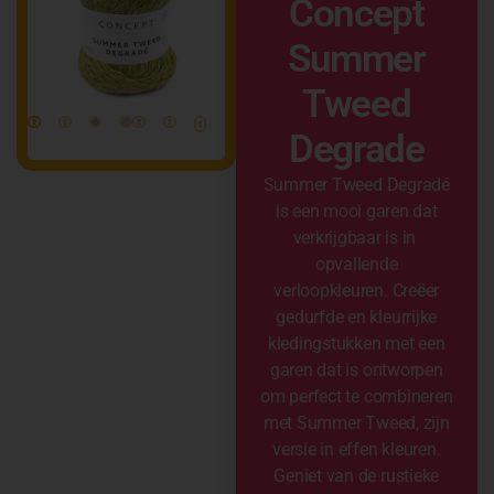
Concept
Summer
Tweed
Degrade
Summer Tweed Degradé
is een mooi garen dat
verkrijgbaar is in
opvallende
verloopkleuren. Creëer
gedurfde en kleurrijke
kledingstukken met een
garen dat is ontworpen
om perfect te combineren
met Summer Tweed, zijn
versie in effen kleuren.
Geniet van de rustieke