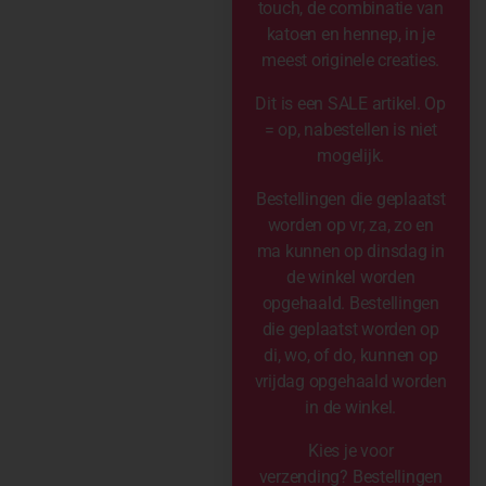
touch, de combinatie van
katoen en hennep, in je
meest originele creaties.
Dit is een SALE artikel. Op
= op, nabestellen is niet
mogelijk.
Bestellingen die geplaatst
worden op vr, za, zo en
ma kunnen op dinsdag in
de winkel worden
opgehaald. Bestellingen
die geplaatst worden op
di, wo, of do, kunnen op
vrijdag opgehaald worden
in de winkel.
Kies je voor
verzending? Bestellingen