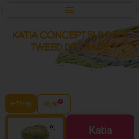
KATIA CONCEPT SUMMER
TWEED DEGRADE
Terug
0
€
0,00
Katia