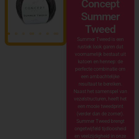
Concept
Summer
Tweed
Summer Tweed is een
rustiek look garen dat
voornamelijk bestaat uit
katoen en hennep: de
perfecte combinatie om
een ambachtelijke
resultaat te bereiken.
Naast het samenspel van
vezelstructuren, heeft het
een mooie tweedprint
(verder dan de zomer).
Summer Tweed brengt
ongetwijfeld tijdloosheid
en veelzijdigheid in onze