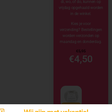
di, wo, of do, kunnen op
vrijdag opgehaald worden
in de winkel.
Kies je voor
verzending? Bestellingen
worden verzonden op
maandag en donderdag.
€
5,95
€
4,50