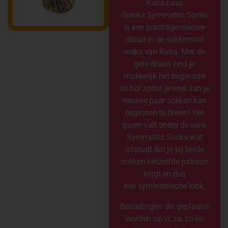
Katia Easy
Greeks Symmetric Socks
is een prachtige nieuwe
draad in de sokkenwol
reeks van Katia. Met de
gele draad vind je
makkelijk het begin van
de bol zodat je snel aan je
nieuwe paar sokken kan
beginnen te breien! Het
garen valt onder de serie
Symmetric Socks wat
inhoudt dat je bij beide
sokken hetzelfde patroon
krijgt en dus
een symmetrische look.
Bestellingen die geplaatst
worden op vr, za, zo en