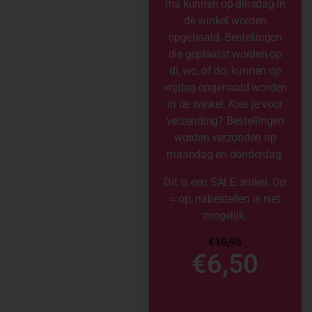
ma kunnen op dinsdag in
de winkel worden
opgehaald. Bestellingen
die geplaatst worden op
di, wo, of do, kunnen op
vrijdag opgehaald worden
in de winkel. Kies je voor
verzending? Bestellingen
worden verzonden op
maandag en donderdag.
Dit is een SALE artikel. Op
= op, nabestellen is niet
mogelijk.
€
10,95
€
6,50