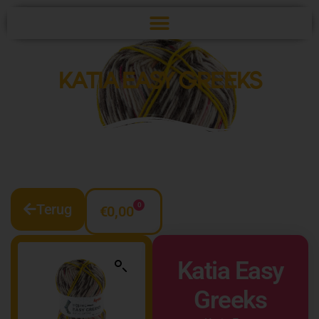
KATIA EASY GREEKS
Terug
0
€
0,00
Katia Easy
Greeks