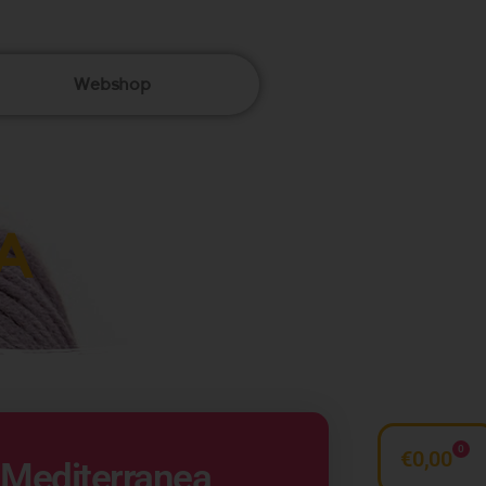
Webshop
A
0
€
0,00
 Mediterranea