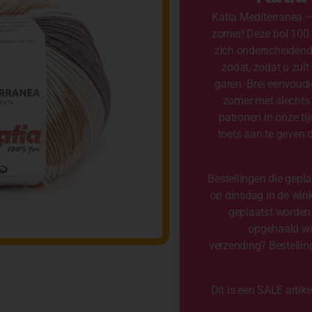
Katia Mediterranea –
zomer! Deze bol 100 
zich onderscheidend
zodat, zodat u zult
garen. Brei eenvoudi
zomer met slechts 
patronen in onze tij
toets aan te geven 
Bestellingen die gepl
op dinsdag in de win
geplaatst worden 
opgehaald wor
verzending? Bestell
Dit is een SALE artike