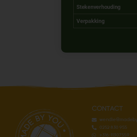
Stekenverhouding
Verpakking
CONTACT
wendie@madeby
0252 830 955
+316-11307559