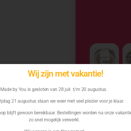
Wij zijn met vakantie!
Made by You is gesloten van 28 juli t/m 20 augustus.
ijdag 21 augustus staan we weer met veel plezier voor je klaar.
p blijft gewoon bereikbaar. Bestellingen worden na
onze vakanti
zo snel mogelijk verwerkt.