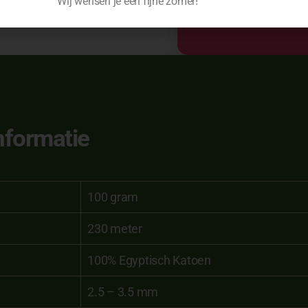
Wij wensen je een fijne zomer!
Toevoe
nformatie
100 gram
230 meter
100% Egyptisch Katoen
2.5 – 3.5 mm