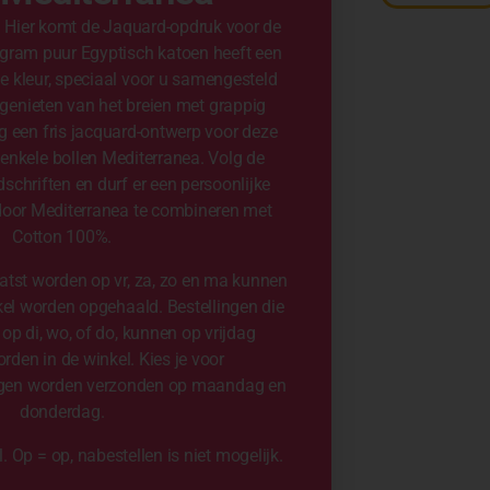
 Hier komt de Jaquard-opdruk voor de
gram puur Egyptisch katoen heeft een
e kleur, speciaal voor u samengesteld
 genieten van het breien met grappig
g een fris jacquard-ontwerp voor deze
enkele bollen Mediterranea. Volg de
dschriften en durf er een persoonlijke
door Mediterranea te combineren met
Cotton 100%.
aatst worden op vr, za, zo en ma kunnen
kel worden opgehaald. Bestellingen die
op di, wo, of do, kunnen op vrijdag
den in de winkel. Kies je voor
ingen worden verzonden op maandag en
donderdag.
l. Op = op, nabestellen is niet mogelijk.