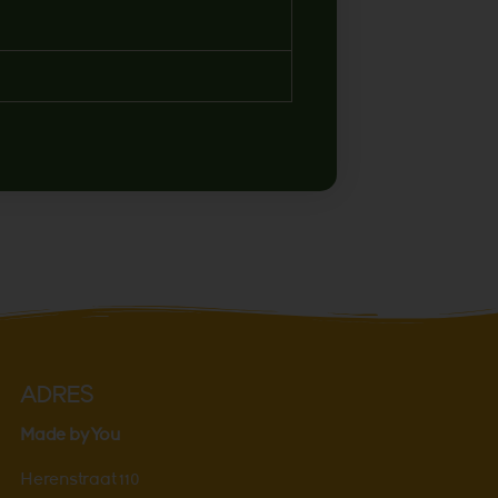
ADRES
Made by You
Herenstraat 110