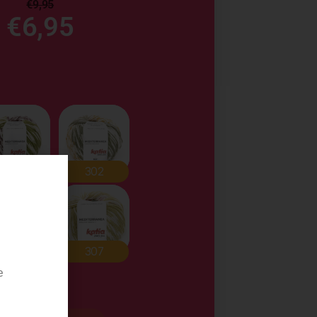
€
9,95
€
6,95
e