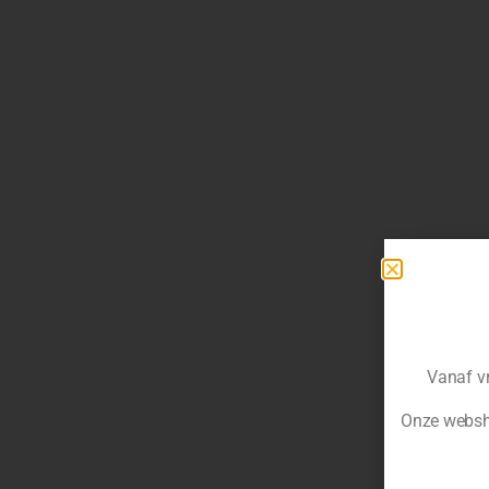
Vanaf vr
Onze websho