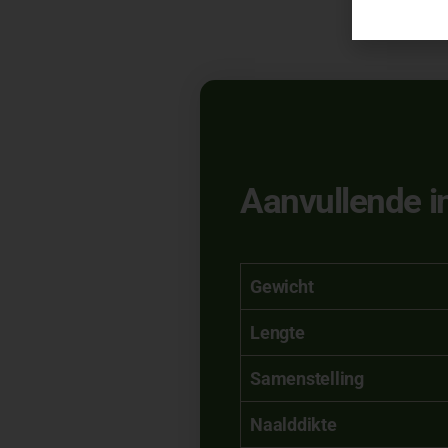
Aanvullende i
Gewicht
Lengte
Samenstelling
Naalddikte