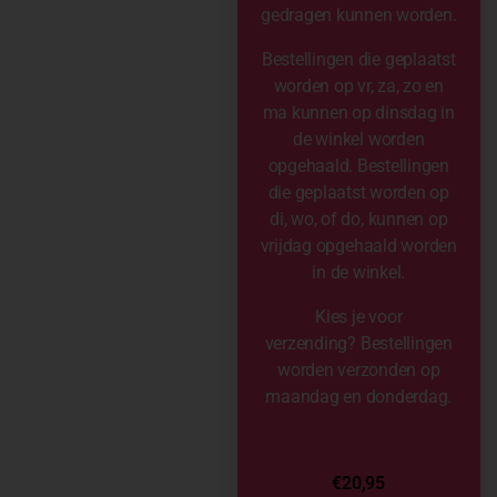
gedragen kunnen worden.
Bestellingen die geplaatst
worden op vr, za, zo en
ma kunnen op dinsdag in
de winkel worden
opgehaald. Bestellingen
die geplaatst worden op
di, wo, of do, kunnen op
vrijdag opgehaald worden
in de winkel.
Kies je voor
verzending? Bestellingen
worden verzonden op
maandag en donderdag.
€
20,95