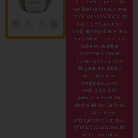
Dit bijzondere garen is het
resultaat van de sublieme
combinatie van Alpaca en
Katoen. Het geeft een
vrolijk en mooi kleureffect,
wat perfect is om allerlei
leuke en kleurrijke
accessoires mee te
maken. Sinfonia is een
dik garen dat, dankzij
deze bijzondere
combinatie, zowel
veelzijdigheid als
tijdloosheid biedt. Met
slechts één bol Sinfonia
maak je al een
omslagdoek of een sjaal.
Of maak accessoires die
het hele jaar door